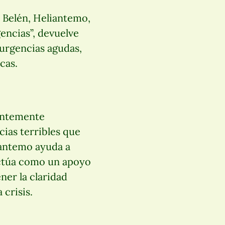
e Belén, Heliantemo,
encias”, devuelve
 urgencias agudas,
cas.
dentemente
ias terribles que
iantemo ayuda a
actúa como un apoyo
ner la claridad
 crisis.