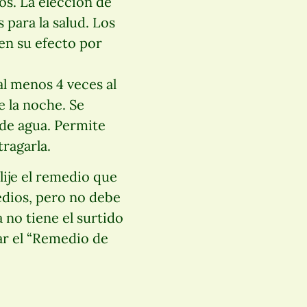
os. La elección de
 para la salud. Los
 en su efecto por
l menos 4 veces al
e la noche. Se
 de agua. Permite
ragarla.
lije el remedio que
edios, pero no debe
 no tiene el surtido
ar el “Remedio de