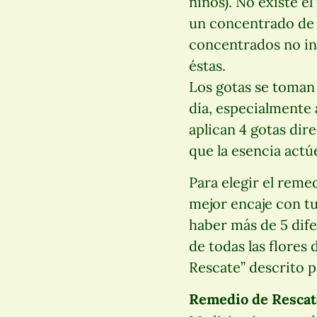
niños). No existe e
un concentrado de f
concentrados no inf
éstas.
Los gotas se toman 
día, especialmente 
aplican 4 gotas dir
que la esencia actú
Para elegir el reme
mejor encaje con t
haber más de 5 dife
de todas las flores
Rescate” descrito 
Remedio de Rescat