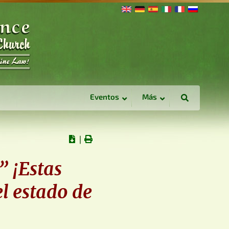
Eventos
Más
∣
” ¡Estas
l estado de