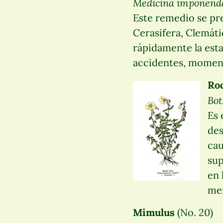
Medicina imponend
Este remedio se pre
Cerasifera, Clemát
rápidamente la esta
accidentes, moment
Ro
Bo
Es 
des
cau
sup
en 
men
Mimulus
(No. 20)