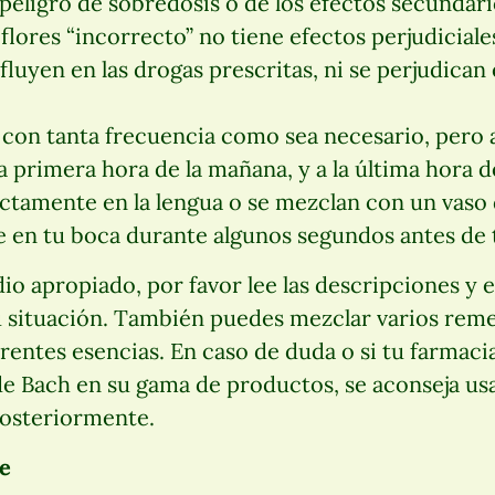
l peligro de sobredosis o de los efectos secundari
lores “incorrecto” no tiene efectos perjudiciales
luyen en las drogas prescritas, ni se perjudican
con tanta frecuencia como sea necesario, pero a
a primera hora de la mañana, y a la última hora d
ectamente en la lengua o se mezclan con un vaso
e en tu boca durante algunos segundos antes de t
dio apropiado, por favor lee las descripciones y e
u situación. También puedes mezclar varios rem
rentes esencias. En caso de duda o si tu farmacia
 de Bach en su gama de productos, se aconseja us
posteriormente.
e