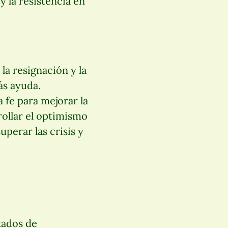
y la resistencia en
la resignación y la
ás ayuda.
 fe para mejorar la
rollar el optimismo
superar las crisis y
stados de