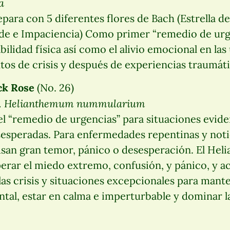
a
para con 5 diferentes flores de Bach (Estrella d
ide e Impaciencia) Como primer “remedio de urg
bilidad física así como el alivio emocional en las
os de crisis y después de experiencias traumáti
ck Rose
(No. 26)
t. Helianthemum nummularium
el “remedio de urgencias” para situaciones evi
esperadas. Para enfermedades repentinas y notic
san gran temor, pánico o desesperación. El Hel
erar el miedo extremo, confusión, y pánico, y 
las crisis y situaciones excepcionales para mante
tal, estar en calma e imperturbable y dominar la