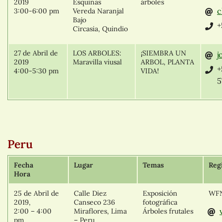
2019
Esquinas
árboles
c
3:00-6:00 pm
Vereda Naranjal
Bajo
+
Circasia, Quindio
27 de Abril de
LOS ARBOLES:
¡SIEMBRA UN
j
2019
Maravilla viusal
ARBOL, PLANTA
+
4:00-5:30 pm
VIDA!
5
Peru
Fecha
Lugar
Temas
Reg
Hora
25 de Abril de
Calle Diez
Exposición
WFN
2019,
Canseco 236
fotográfica
2:00 – 4:00
Miraflores, Lima
Árboles frutales
pm
– Peru