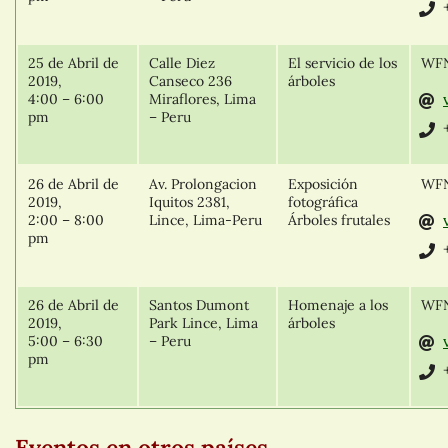
25 de Abril de
Calle Diez
El servicio de los
WFN
2019,
Canseco 236
árboles
4:00 – 6:00
Miraflores, Lima
pm
– Peru
26 de Abril de
Av. Prolongacion
Exposición
WFN
2019,
Iquitos 2381,
fotográfica
2:00 – 8:00
Lince, Lima-Peru
Árboles frutales
pm
26 de Abril de
Santos Dumont
Homenaje a los
WFN
2019,
Park Lince, Lima
árboles
5:00 – 6:30
– Peru
pm
Eventos en otros países