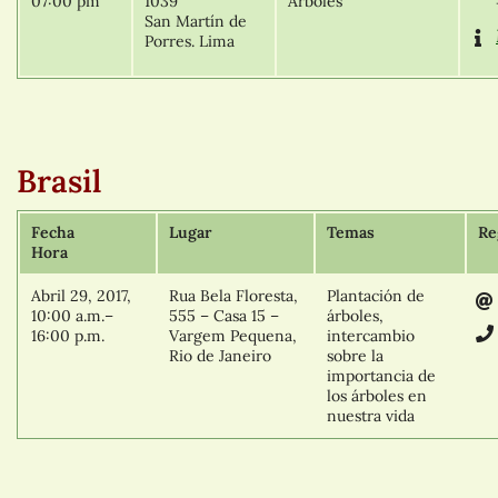
07:00 pm
1039
Arboles
San Martín de
Porres. Lima
Brasil
Fecha
Lugar
Temas
Re
Hora
Abril 29, 2017,
Rua Bela Floresta,
Plantación de
10:00 a.m.–
555 – Casa 15 –
árboles,
16:00 p.m.
Vargem Pequena,
intercambio
Rio de Janeiro
sobre la
importancia de
los árboles en
nuestra vida