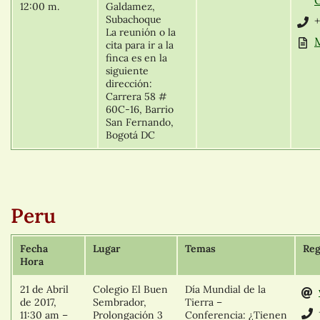
12:00 m.
Galdamez,
Subachoque
+
La reunión o la
cita para ir a la
finca es en la
siguiente
dirección:
Carrera 58 #
60C-16, Barrio
San Fernando,
Bogotá DC
Peru
Fecha
Lugar
Temas
Reg
Hora
21 de Abril
Colegio El Buen
Día Mundial de la
de 2017,
Sembrador,
Tierra –
11:30 am –
Prolongación 3
Conferencia: ¿Tienen