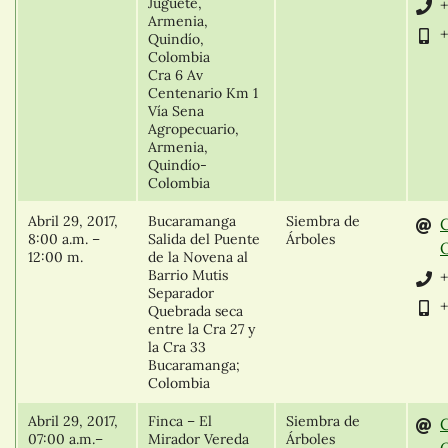
Juguete,
+
Armenia,
Quindío,
Colombia
Cra 6 Av
Centenario Km 1
Vía Sena
Agropecuario,
Armenia,
Quindío-
Colombia
Abril 29, 2017,
Bucaramanga
Siembra de
8:00 a.m. –
Salida del Puente
Árboles
O
12:00 m.
de la Novena al
Barrio Mutis
+
Separador
+
Quebrada seca
entre la Cra 27 y
la Cra 33
Bucaramanga;
Colombia
Abril 29, 2017,
Finca – El
Siembra de
07:00 a.m.–
Mirador Vereda
Árboles
O