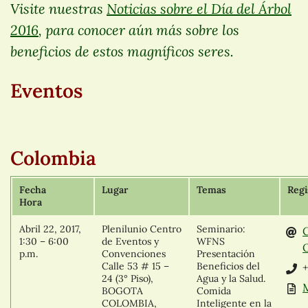
Visite nuestras
Noticias sobre el Día del Árbol
2016
, para conocer aún más sobre los
beneficios de estos magníficos seres.
Eventos
Colombia
Fecha
Lugar
Temas
Regi
Hora
Abril 22, 2017,
Plenilunio Centro
Seminario:
1:30 – 6:00
de Eventos y
WFNS
O
p.m.
Convenciones
Presentación
Calle 53 # 15 –
Beneficios del
+
24 (3° Piso),
Agua y la Salud.
BOGOTA
Comida
COLOMBIA,
Inteligente en la