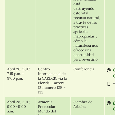
está
destruyendo
este vital
recurso natural,
a través de las
prácticas
agrícolas
inapropiadas y
cómo la
naturaleza nos
ofrece una
oportunidad
para revertirlo
Abril 26, 2017,
Centro
Conferencia
7:15 p.m. –
Internacional de
O
9:00 p.m.
la CARDER, via la
Florida, Carrera
+
12 numero 12E –
132
Abril 28, 2017,
Armenia
Siembra de
9:00 -11:00
Preescolar
Árboles
O
a.m.
Mundo del