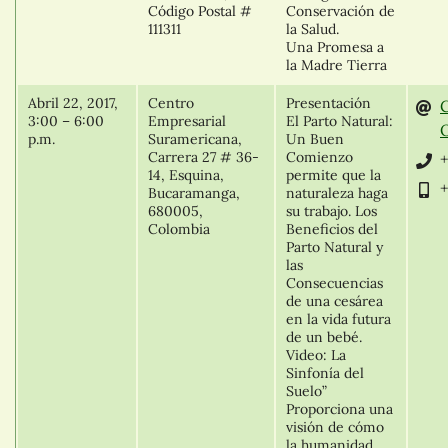
Código Postal #
Conservación de
111311
la Salud.
Una Promesa a
la Madre Tierra
Abril 22, 2017,
Centro
Presentación
3:00 – 6:00
Empresarial
El Parto Natural:
O
p.m.
Suramericana,
Un Buen
Carrera 27 # 36-
Comienzo
+
14, Esquina,
permite que la
+
Bucaramanga,
naturaleza haga
680005,
su trabajo. Los
Colombia
Beneficios del
Parto Natural y
las
Consecuencias
de una cesárea
en la vida futura
de un bebé.
Video: La
Sinfonía del
Suelo”
Proporciona una
visión de cómo
la humanidad