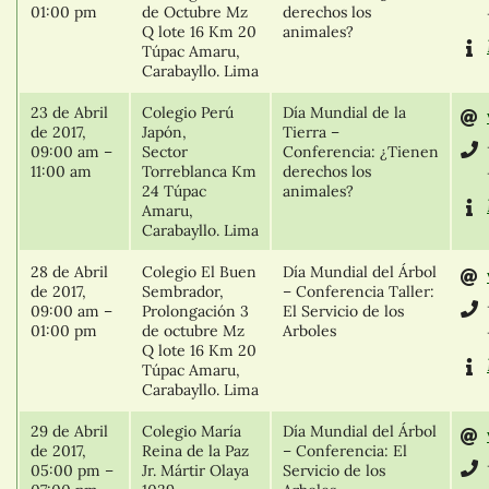
01:00 pm
de Octubre Mz
derechos los
Q lote 16 Km 20
animales?
Túpac Amaru,
Carabayllo. Lima
23 de Abril
Colegio Perú
Día Mundial de la
de 2017,
Japón,
Tierra –
09:00 am –
Sector
Conferencia: ¿Tienen
11:00 am
Torreblanca Km
derechos los
24 Túpac
animales?
Amaru,
Carabayllo. Lima
28 de Abril
Colegio El Buen
Día Mundial del Árbol
de 2017,
Sembrador,
– Conferencia Taller:
09:00 am –
Prolongación 3
El Servicio de los
01:00 pm
de octubre Mz
Arboles
Q lote 16 Km 20
Túpac Amaru,
Carabayllo. Lima
29 de Abril
Colegio María
Día Mundial del Árbol
de 2017,
Reina de la Paz
– Conferencia: El
05:00 pm –
Jr. Mártir Olaya
Servicio de los