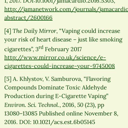
1, 2017. DOI:10.1001/jamacardio.2016.5303,
http://jamanetwork.com/journals/jamacardio
abstract/2600166
The Daily Mirror
[4]
, “Vaping could increase
your risk of heart disease – just like smoking
rd
cigarettes”, 3
February 2017
http://www.mirror.co.uk/science/e-
cigarettes-could-increase-your-9745008
[5] A. Khlystov, V. Samburova, “Flavoring
Compounds Dominate Toxic Aldehyde
Production during E-Cigarette Vaping”
Environ. Sci. Technol.
50
, 2016,
(23), pp
13080–13085 Published online November 8,
2016. DOI: 10.1021/acs.est.6b05145