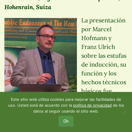
Hohenrain, Suiza
La presentación
por Marcel
Hofmann y
Franz Ulrich
sobre las estufas
de inducción, su
función y los
hechos técnicos
básicos fue
apropiada para
Este sitio web utiliza cookies para mejorar las facilidades de
uso. Usted está de acuerdo con la
política de privacidad
de los
el público y
datos al seguir usando el sitio web.
también incluyeron una clara demostración.
Ok
También hubo la sorprendente revelación: el