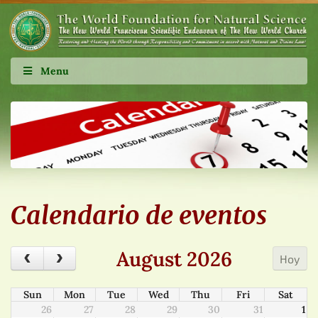
Menu
Calendario de eventos
August 2026
Hoy
Sun
Mon
Tue
Wed
Thu
Fri
Sat
26
27
28
29
30
31
1