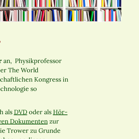
e
r
an, Physikprofessor
 er The World
schaftlichen Kongress in
echnologie so
h als
DVD
oder als
Hör-
iven Dokumenten
zur
rie Trower zu Grunde