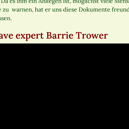
 Da es ihm ein Anliegen ist, möglichst viele Men
e zu warnen, hat er uns diese Dokumente freun
sen.
wave expert Barrie Trower