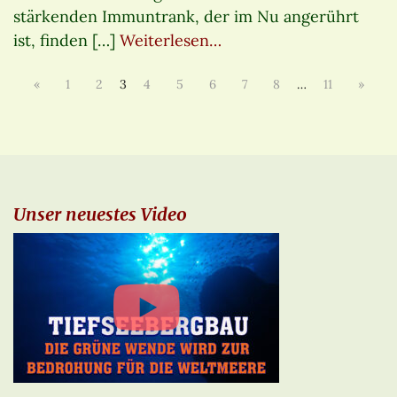
stärkenden Immuntrank, der im Nu angerührt
ist, finden […]
Weiterlesen…
«
1
2
3
4
5
6
7
8
…
11
»
Unser neuestes Video