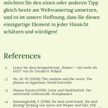
möchten Sie den einen oder anderen Tipp
gleich heute am Weltwassertag umsetzen,
und es ist unsere Hoffnung, dass Sie dieses
einzigartige Element in jeder Hinsicht
schätzen und würdigen!
References
References
Lesen Sie dazu beispielsweise „Wasser – viel mehr als
↑
1
H2O“ von Dr. Gerald H. Pollack
Ho, M.-W. (2008): The rainbow and the worm. The
↑
2
physics of organisms. World Scientific
Masaru Emoto (2010): Liebe und Dankbarkeit: Der
↑
3
universelle Lebenscode. Kemphausen
Batmanghelidj, F. (2016): Sie sind nicht krank, Sie sind
↑
4
durstig! Heilung von innen mit Wasser und Salz. VAK