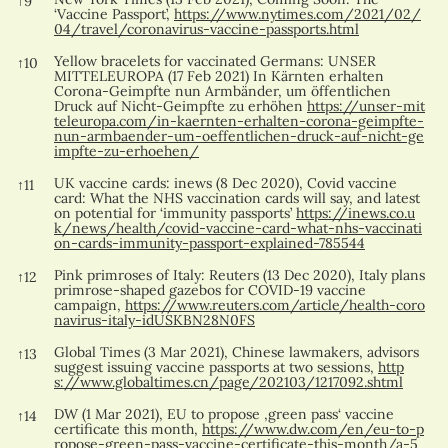
↑
9
‘Vaccine Passport’,
https://www.nytimes.com/2021/02/
04/travel/coronavirus-vaccine-passports.html
Yellow bracelets for vaccinated Germans: UNSER
↑
10
MITTELEUROPA (17 Feb 2021) In Kärnten erhalten
Corona-Geimpfte nun Armbänder, um öffentlichen
Druck auf Nicht-Geimpfte zu erhöhen
https://unser-mit
teleuropa.com/in-kaernten-erhalten-corona-geimpfte-
nun-armbaender-um-oeffentlichen-druck-auf-nicht-ge
impfte-zu-erhoehen/
UK vaccine cards: inews (8 Dec 2020), Covid vaccine
↑
11
card: What the NHS vaccination cards will say, and latest
on potential for ‘immunity passports’
https://inews.co.u
k/news/health/covid-vaccine-card-what-nhs-vaccinati
on-cards-immunity-passport-explained-785544
Pink primroses of Italy: Reuters (13 Dec 2020), Italy plans
↑
12
primrose-shaped gazebos for COVID-19 vaccine
campaign,
https://www.reuters.com/article/health-coro
navirus-italy-idUSKBN28N0FS
Global Times (3 Mar 2021), Chinese lawmakers, advisors
↑
13
suggest issuing vaccine passports at two sessions,
http
s://www.globaltimes.cn/page/202103/1217092.shtml
DW (1 Mar 2021), EU to propose ‚green pass‘ vaccine
↑
14
certificate this month,
https://www.dw.com/en/eu-to-p
ropose-green-pass-vaccine-certificate-this-month/a-5