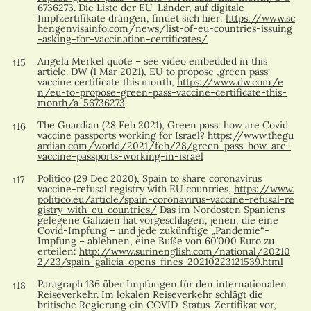
6736273
. Die Liste der EU-Länder, auf digitale
Impfzertifikate drängen, findet sich hier:
https://www.sc
hengenvisainfo.com/news/list-of-eu-countries-issuing
-asking-for-vaccination-certificates/
Angela Merkel quote – see video embedded in this
↑
15
article. DW (1 Mar 2021), EU to propose ‚green pass‘
vaccine certificate this month,
https://www.dw.com/e
n/eu-to-propose-green-pass-vaccine-certificate-this-
month/a-56736273
The Guardian (28 Feb 2021), Green pass: how are Covid
↑
16
vaccine passports working for Israel?
https://www.thegu
ardian.com/world/2021/feb/28/green-pass-how-are-
vaccine-passports-working-in-israel
Politico (29 Dec 2020), Spain to share coronavirus
↑
17
vaccine-refusal registry with EU countries,
https://www.
politico.eu/article/spain-coronavirus-vaccine-refusal-re
gistry-with-eu-countries/
Das im Nordosten Spaniens
gelegene Galizien hat vorgeschlagen, jenen, die eine
Covid-Impfung – und jede zukünftige „Pandemie“-
Impfung – ablehnen, eine Buße von 60’000 Euro zu
erteilen:
http://www.surinenglish.com/national/20210
2/23/spain-galicia-opens-fines-20210223121539.html
Paragraph 136 über Impfungen für den internationalen
↑
18
Reiseverkehr. Im lokalen Reiseverkehr schlägt die
britische Regierung ein COVID-Status-Zertifikat vor,