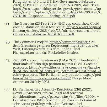
Paragraphen 130 und 131: HM Government (February
2021), COVID-19 RESPONSE – SPRING 2021, doc CP398
https://assets.publishing.service.gov.uk/government/up
loads/system/uploads/attachment_data/file/963491/C
OVID-19_Response_-_Spring_2021.pdf
The Guardian (23 Feb 2021), NHS app could show Covid
↑
19
vaccine status or latest test result,
https://www.theguard
ian.com/society/2021/feb/23/nhs-app-could-show-co
vid-vaccine-status-or-latest-test-result
The Commons Project:
https://commonpass.org/
Zu
↑
20
dem Gremium gehören Regierungsmitglieder aus aller
Welt, Führungskräfte aus dem Finanz- und
Pharmasektor und das Rockefeller Institut.
245,000 voices: Lifesitenews (1 Mar 2021), Hundreds of
↑
21
thousands of Brits sign petition against COVID vaccine
passports,
https://www.lifesitenews.com/news/hundre
ds-of-thousands-of-brits-sign-petition-against-covid-va
ccine-passports
. The Parliamentary petition:
https://peti
tion.parliament.uk/petitions/569957
This petition
expires on 20 July 2021.
EU Parliamentary Assembly Resolution 2361 (2021),
↑
22
Covid-19 vaccines: ethical, legal and practical
considerations,
https://pace.coe.int/en/files/29004
—
Download hier. Bitte beachten Sie, dass im Dokument
sehr darauf gedrängt wird, Impfversuche bei