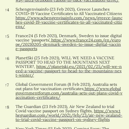
Schengenvisainfo (23 Feb 2021), Greece Launches
↑
4
COVID-19 Vaccine Certificates to All Vaccinated Citizens
https://www.schengenvisainfo.com/news/greece-launc
hes-covid-19-vaccine-certificates-to-all-vaccinated-citiz
ens/
France24 (5 Feb 2021), Denmark, Sweden to issue digital
↑
5
vaccine ‘passports’,
https://www.france24.com/en/euro
pe/20210205-denmark-sweden-to-issue-digital-vaccin
e-passports
PlanetSki (25 Feb 2021), WILL WE NEED A VACCINE
↑
6
PASSPORT TO HEAD TO THE MOUNTAINS NEXT
WINTER?,
https://planetski.eu/2021/02/25/will-we-n
eed-a-vaccine-passport-to-head-to-the-mountains-nex
t-winter/
Global Government Forum (8 Feb 2021), Australia sets
↑
7
out plans for vaccination certificates
https://www.global
governmentforum.com/australia-sets-out-plans-covid-v
accination-certificates/
The Guardian (23 Feb 2021), Air New Zealand to trial
↑
8
Covid vaccine passport on Sydney flights,
https://www.t
heguardian.com/world/2021/feb/23/air-new-zealand-
to-trial-covid-vaccine-passport-on-sydney-flights
New York Times (13 Feb 2021), Coming Soon: The