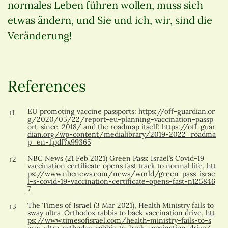
normales Leben führen wollen, muss sich
etwas ändern, und Sie und ich, wir, sind die
Veränderung!
References
References
EU promoting vaccine passports:
https://off-guardian.or
↑
1
g/2020/05/22/report-eu-planning-vaccination-passp
ort-since-2018/
and the roadmap itself:
https://off-guar
dian.org/wp-content/medialibrary/2019-2022_roadma
p_en-1.pdf?x99365
NBC News (21 Feb 2021) Green Pass: Israel’s Covid-19
↑
2
vaccination certificate opens fast track to normal life,
htt
ps://www.nbcnews.com/news/world/green-pass-israe
l-s-covid-19-vaccination-certificate-opens-fast-n125846
7
The Times of Israel (3 Mar 2021), Health Ministry fails to
↑
3
sway ultra-Orthodox rabbis to back vaccination drive,
htt
ps://www.timesofisrael.com/health-ministry-fails-to-s
way-ultra-orthodox-rabbis-to-back-vaccination-drive/