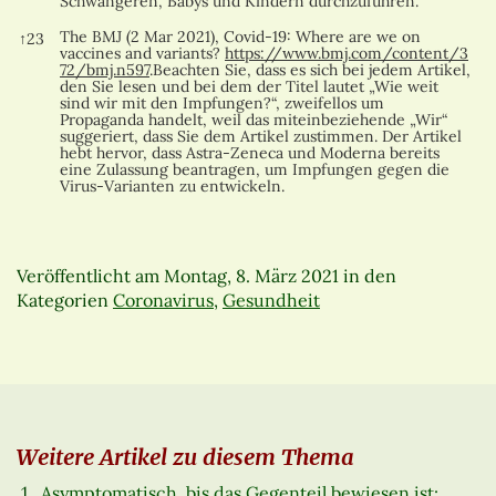
Schwangeren, Babys und Kindern durchzuführen.
The BMJ (2 Mar 2021), Covid-19: Where are we on
↑
23
vaccines and variants?
https://www.bmj.com/content/3
72/bmj.n597
.Beachten Sie, dass es sich bei jedem Artikel,
den Sie lesen und bei dem der Titel lautet „Wie weit
sind wir mit den Impfungen?“, zweifellos um
Propaganda handelt, weil das miteinbeziehende „Wir“
suggeriert, dass Sie dem Artikel zustimmen. Der Artikel
hebt hervor, dass Astra-Zeneca und Moderna bereits
eine Zulassung beantragen, um Impfungen gegen die
Virus-Varianten zu entwickeln.
Veröffentlicht am
Montag, 8. März 2021
in den
Kategorien
Coronavirus
,
Gesundheit
Weitere Artikel zu diesem Thema
Asymptomatisch, bis das Gegenteil bewiesen ist: