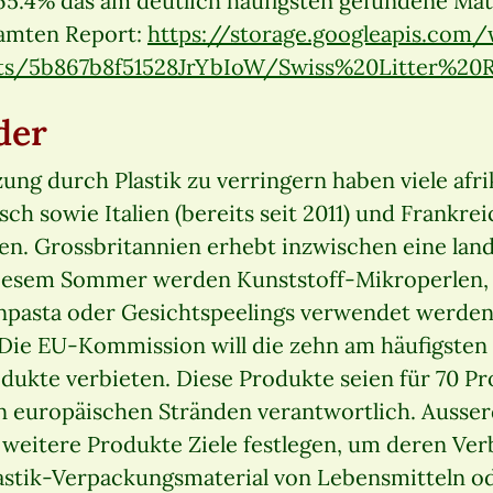
 65.4% das am deutlich häufigsten gefundene Mate
samten Report:
https://storage.googleapis.com
s/5b867b8f51528JrYbIoW/Swiss%20Litter%20Re
der
ng durch Plastik zu verringern haben viele afr
ch sowie Italien (bereits seit 2011) und Frankrei
ten. Grossbritannien erhebt inzwischen eine la
u diesem Sommer werden Kunststoff-Mikroperlen, 
npasta oder Gesichtspeelings verwendet werden
Die EU-Kommission will die zehn am häufigste
dukte verbieten. Diese Produkte seien für 70 Pr
den europäischen Stränden verantwortlich. Ausse
r weitere Produkte Ziele festlegen, um deren Ve
lastik-Verpackungsmaterial von Lebensmitteln o