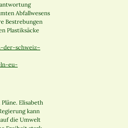
erantwortung
samten Abfallwesens
hre Bestrebungen
en Plastiksäcke
n-der-schweiz–
eln-eu-
 Pläne. Elisabeth
 Regierung kann
 auf die Umwelt