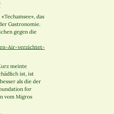
f
l «Techamsee», das
 der Gastronomie.
ichen gegen die
n-Air-verzichtet-
Kurz meinte
ädlich ist, ist
 besser als die der
oundation for
in vom Migros