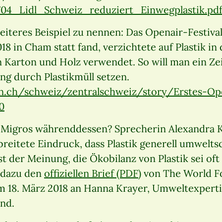
04_Lidl_Schweiz_reduziert_Einwegplastik.pd
iteres Beispiel zu nennen: Das Openair-Festiva
8 in Cham statt fand, verzichtete auf Plastik in
 Karton und Holz verwendet. So will man ein Ze
 durch Plastikmüll setzen.
.ch/schweiz/zentralschweiz/story/Erstes-Ope
0
 Migros währenddessen? Sprecherin Alexandra 
reitete Eindruck, dass Plastik generell umweltsch
ist der Meinung, die Ökobilanz von Plastik sei oft
e dazu den
offiziellen Brief (PDF)
von The World F
m 18. März 2018 an Hanna Krayer, Umweltexpert
nd.