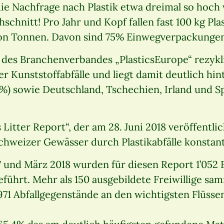
die Nachfrage nach Plastik etwa dreimal so hoch
chnitt! Pro Jahr und Kopf fallen fast 100 kg Plast
ion Tonnen. Davon sind 75% Einwegverpackunge
s des Branchenverbandes „PlasticsEurope“ rezykl
er Kunststoffabfälle und liegt damit deutlich h
) sowie Deutschland, Tschechien, Irland und S
itter Report“, der am 28. Juni 2018 veröffentli
chweizer Gewässer durch Plastikabfälle konstant
7 und März 2018 wurden für diesen Report 1’052 
führt. Mehr als 150 ausgebildete Freiwillige sa
971 Abfallgegenstände an den wichtigsten Flüsse