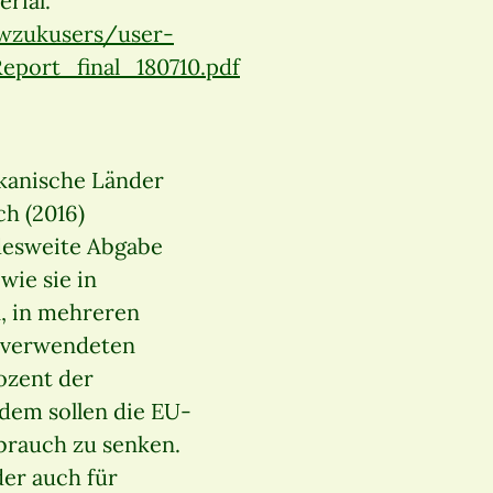
rial.
/wzukusers/user-
port_final_180710.pdf
ikanische Länder
ch (2016)
ndesweite Abgabe
wie sie in
, in mehreren
n verwendeten
ozent der
rdem sollen die EU-
rbrauch zu senken.
der auch für