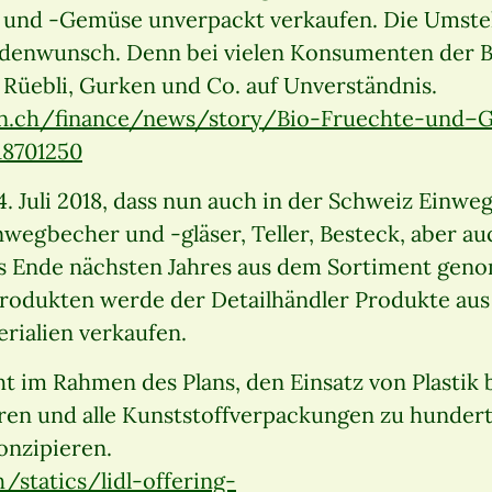
 und -Gemüse unverpackt verkaufen. Die Umste
denwunsch. Denn bei vielen Konsumenten der Bi
ei Rüebli, Gurken und Co. auf Unverständnis.
n.ch/finance/news/story/Bio-Fruechte-und
18701250
4. Juli 2018, dass nun auch in der Schweiz Einweg
nwegbecher und -gläser, Teller, Besteck, aber a
bis Ende nächsten Jahres aus dem Sortiment ge
rodukten werde der Detailhändler Produkte aus 
rialien verkaufen.
t im Rahmen des Plans, den Einsatz von Plastik 
en und alle Kunststoffverpackungen zu hunder
onzipieren.
/statics/lidl-offering-