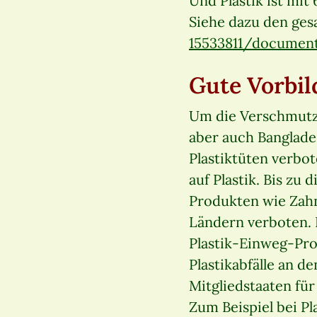
Und Plastik ist mit
Siehe dazu den ge
15533811/document
Gute Vorbil
Um die Verschmutzu
aber auch Banglades
Plastiktüten verbo
auf Plastik. Bis z
Produkten wie Zah
Ländern verboten. 
Plastik-Einweg-Pro
Plastikabfälle an 
Mitgliedstaaten fü
Zum Beispiel bei P