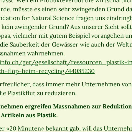
 lässt. Weil ein Produkteverbot die wirtschaftlic
rde, müsste es einen sehr zwingenden Grund da
ation for Natural Science fragen uns eindringli
kein zwingender Grund? Aus unserer Sicht sollte
pas, vielmehr mit gutem Beispiel vorangehen un
die Sauberkeit der Gewässer wie auch der Wel
ssnahmen wahrnehmen.
info.ch/ger/gesellschaft/ressourcen_plastik-i
ch–flop-beim-recycling/44085230
erfreulicher, dass immer mehr Unternehmen von 
e Plastikflut zu reduzieren.
nehmen ergreifen Massnahmen zur Reduktion
rtikeln aus Plastik.
r «20 Minuten» bekannt gab, will das Unterneh