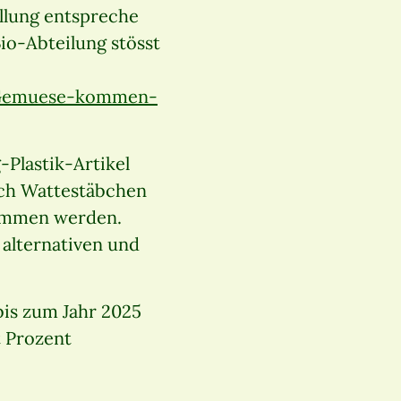
llung entspreche
o-Abteilung stösst
–Gemuese-kommen-
-Plastik-Artikel
uch Wattestäbchen
nommen werden.
alternativen und
bis zum Jahr 2025
t Prozent