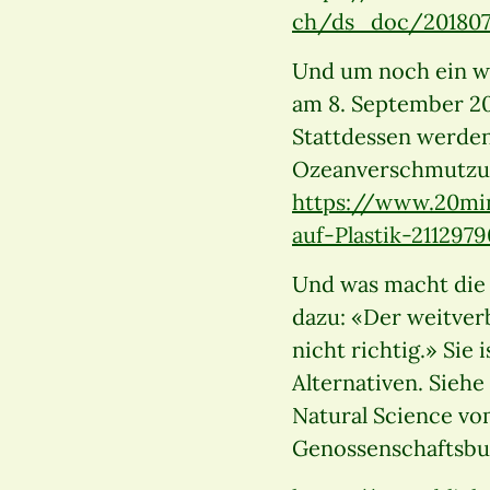
ch/ds_doc/201807
Und um noch ein we
am 8. September 201
Stattdessen werden
Ozeanverschmutzung
https://www.20min
auf-Plastik-2112979
Und was macht die
dazu: «Der weitverb
nicht richtig.» Sie 
Alternativen. Sieh
Natural Science vo
Genossenschaftsbu