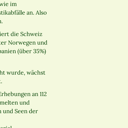
 wie im
ikabfälle an. Also
n.
iert die Schweiz
inter Norwegen und
panien (über 35%)
cht wurde, wächst
.
Erhebungen an 112
mmelten und
n und Seen der