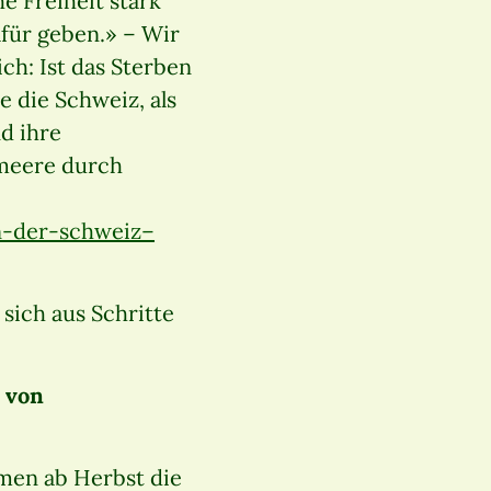
he Freiheit stark
für geben.» – Wir
ch: Ist das Sterben
 die Schweiz, als
d ihre
tmeere durch
n-der-schweiz–
sich aus Schritte
 von
men ab Herbst die