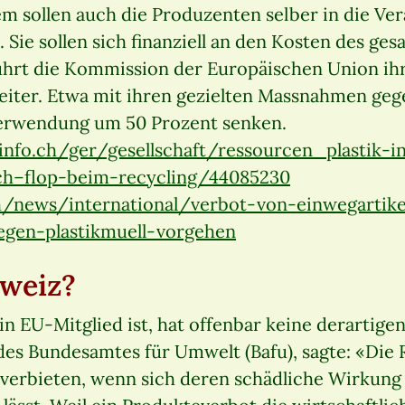
em sollen auch die Produzenten selber in die V
ie sollen sich finanziell an den Kosten des ge
führt die Kommission der Europäischen Union i
weiter. Etwa mit ihren gezielten Massnahmen geg
Verwendung um 50 Prozent senken.
info.ch/ger/gesellschaft/ressourcen_plastik-i
ch–flop-beim-recycling/44085230
h/news/international/verbot-von-einwegartik
egen-plastikmuell-vorgehen
hweiz?
in EU-Mitglied ist, hat offenbar keine derartigen
des Bundesamtes für Umwelt (Bafu), sagte: «Die
verbieten, wenn sich deren schädliche Wirkung