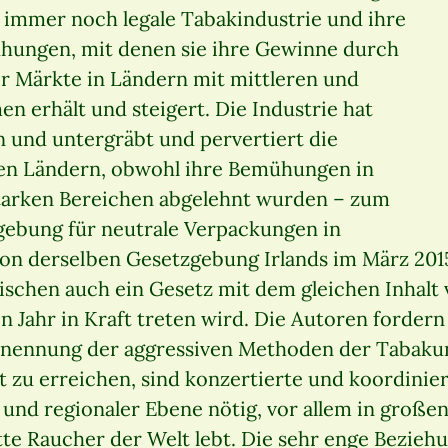
 immer noch legale Tabakindustrie und ihre
hungen, mit denen sie ihre Gewinne durch
r Märkte in Ländern mit mittleren und
n erhält und steigert. Die Industrie hat
und untergräbt und pervertiert die
elen Ländern, obwohl ihre Bemühungen in
tarken Bereichen abgelehnt wurden – zum
zgebung für neutrale Verpackungen in
von derselben Gesetzgebung Irlands im März 2015
ischen auch ein Gesetz mit dem gleichen Inhalt 
n Jahr in Kraft treten wird. Die Autoren forder
nennung der aggressiven Methoden der Tabak
lt zu erreichen, sind konzertierte und koordin
r und regionaler Ebene nötig, vor allem in große
tte Raucher der Welt lebt. Die sehr enge Bezieh