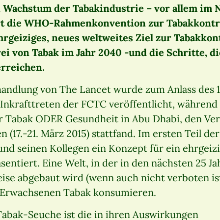
 Wachstum der Tabakindustrie – vor allem im 
ert die WHO-Rahmenkonvention zur Tabakkontro
hrgeiziges, neues weltweites Ziel zur Tabakkont
ei von Tabak im Jahr 2040 -und die Schritte, d
erreichen.
bhandlung von The Lancet wurde zum Anlass des 
Inkrafttreten der FCTC veröffentlicht, während g
r Tabak ODER Gesundheit in Abu Dhabi, den Ver
 (17.-21. März 2015) stattfand. Im ersten Teil d
nd seinen Kollegen ein Konzept für ein ehrgeizi
sentiert. Eine Welt, in der in den nächsten 25 J
ise abgebaut wird (wenn auch nicht verboten ist
r Erwachsenen Tabak konsumieren.
Tabak-Seuche ist die in ihren Auswirkungen