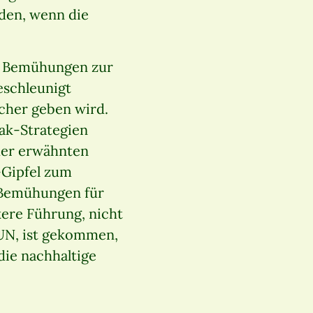
den, wenn die
ie Bemühungen zur
eschleunigt
ucher geben wird.
ak-Strategien
 der erwähnten
-Gipfel zum
 Bemühungen für
rkere Führung, nicht
UN, ist gekommen,
die nachhaltige