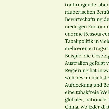
todbringende, aber
räuberischen Bemü
Bewirtschaftung de
niedrigen Einkomme
enorme Ressourcen 
Tabakpolitik in vi
mehreren ertragss
Beispiel die Geset
Australien gefolgt 
Regierung hat inzw
welches im nächste
Aufdeckung und Be
eine tabakfreie We
globaler, nationale
China, wo jeder dri