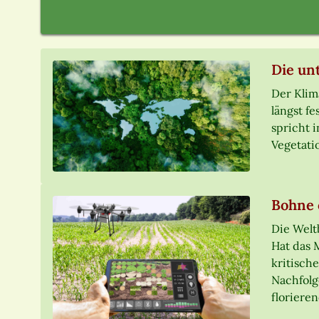
Die un
Der Klim
längst fe
spricht 
Vegetati
Bohne 
Die Welt
Hat das 
kritisch
Nachfolg
floriere