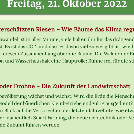
Freitag, 21. Oktober 2022
terschätzten Riesen – Wie Bäume das Klima reg
awandel ist in aller Munde, viele halten ihn für das drängen
st: Es ist das CO2, und dass es davon viel zu viel gibt, ist
in diesem Zusammenhang über die Bäume. Die Wälder der Erd
on und Wasserhaushalt eine Hauptrolle: Bühne frei für die st
oder Drohne – Die Zukunft der Landwirtschaft
bevölkerung wächst und wächst. Wird die Erde die Mensch
Modell der bäuerlichen Kleinbetriebe endgültig ausgedient?
en Blick auf die Versprechen der letzten Jahrzehnte, wie etw
er, namentlich Smart Farming, die neue Gentechnik oder Ver
nde Zukunft führen werden.