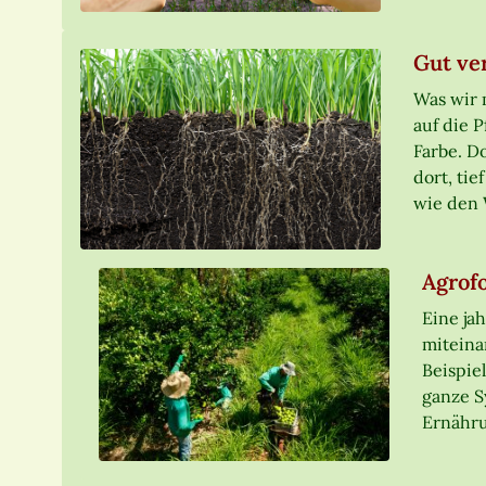
Gut ve
Was wir m
auf die 
Farbe. Do
dort, ti
wie den 
Agrofo
Eine ja
miteina
Beispie
ganze S
Ernähru