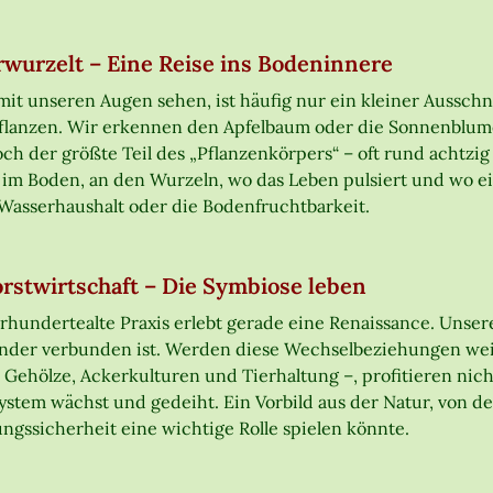
rwurzelt – Eine Reise ins Bodeninnere
it unseren Augen sehen, ist häufig nur ein kleiner Ausschnit
Pflanzen. Wir erkennen den Apfelbaum oder die Sonnenblum
ch der größte Teil des „Pflanzenkörpers“ – oft rund achtzig 
ef im Boden, an den Wurzeln, wo das Leben pulsiert und wo 
Wasserhaushalt oder die Bodenfruchtbarkeit.
rstwirtschaft – Die Symbiose leben
hrhundertealte Praxis erlebt gerade eine Renaissance. Unser
nder verbunden ist. Werden diese Wechselbeziehungen weis
l Gehölze, Ackerkulturen und Tierhaltung –, profitieren nich
ystem wächst und gedeiht. Ein Vorbild aus der Natur, von 
ngssicherheit eine wichtige Rolle spielen könnte.