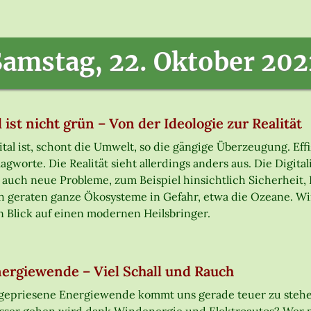
Samstag, 22. Oktober 202
l ist nicht grün – Von der Ideologie zur Realität
ital ist, schont die Umwelt, so die gängige Überzeugung. Eff
agworte. Die Realität sieht allerdings anders aus. Die Digita
 auch neue Probleme, zum Beispiel hinsichtlich Sicherheit
 geraten ganze Ökosysteme in Gefahr, etwa die Ozeane. Wir 
n Blick auf einen modernen Heilsbringer.
nergiewende – Viel Schall und Rauch
lgepriesene Energiewende kommt uns gerade teuer zu stehen