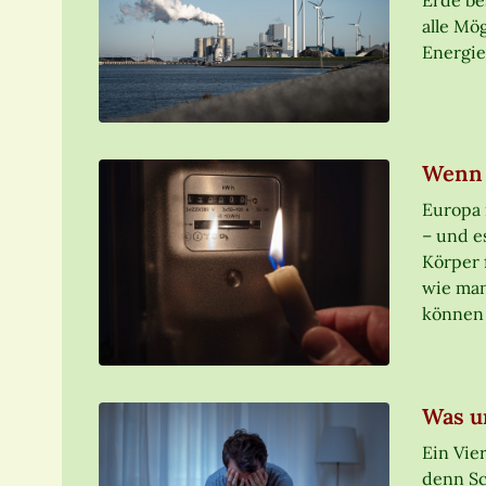
Erde be
alle Mö
Energie
Wenn 
Europa 
– und e
Körper 
wie man
können 
Was u
Ein Vie
denn Sc