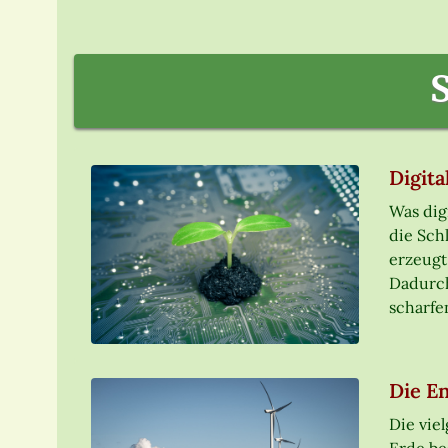
Digita
Was dig
die Schl
erzeugt
Dadurch
scharfe
Die E
Die vie