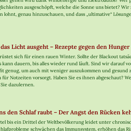
sser gehen wird dank Windenergie und Elektroautos? Wer pr
glichkeiten ausgeschöpft, welche die Sonne uns bietet? Wir 
n lohnt, genau hinzuschauen, und dass „ultimative“ Lösungen
das Licht ausgeht – Rezepte gegen den Hunger 
rüstet sich für einen rauen Winter. Sollte der Blackout tats
s kann dauern, bis alles wieder rund läuft. Sind wir darauf v
fit genug, um auch mit weniger auszukommen und gesund z
 für Notzeiten vorsorgt. Haben Sie es ihnen abgeschaut? We
Sie dazulernen.
ns den Schlaf raubt – Der Angst den Rücken ke
rtel bis ein Drittel der Weltbevölkerung leidet unter chronis
hlafprobleme schwächen das Immunsystem, erhöhen das Risi