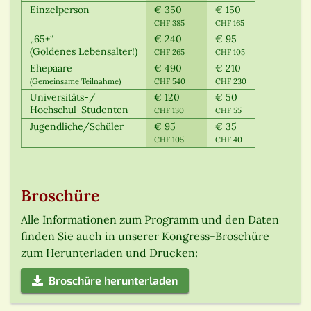
Einzelperson
€ 350
€ 150
CHF 385
CHF 165
„65+“
€ 240
€ 95
(Goldenes Lebensalter!)
CHF 265
CHF 105
Ehepaare
€ 490
€ 210
(Gemeinsame Teilnahme)
CHF 540
CHF 230
Universitäts-/
€ 120
€ 50
Hochschul-Studenten
CHF 130
CHF 55
Jugendliche/Schüler
€ 95
€ 35
CHF 105
CHF 40
Broschüre
Alle Informationen zum Programm und den Daten
finden Sie auch in unserer Kongress-Broschüre
zum Herunterladen und Drucken:
Broschüre herunterladen