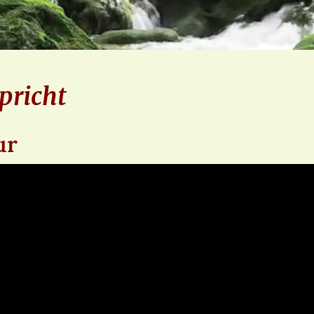
pricht
ur