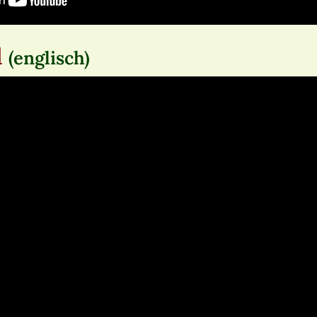
l
(englisch)